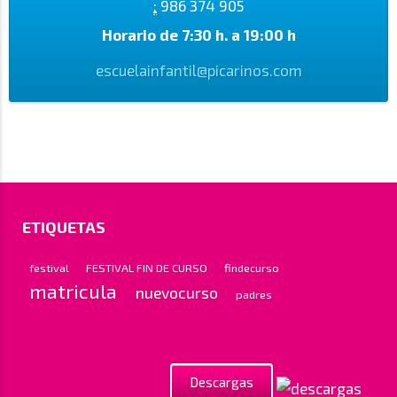
:
986 374 905
Horario de 7:30 h. a 19:00 h
escuelainfantil@picarinos.com
ETIQUETAS
festival
FESTIVAL FIN DE CURSO
findecurso
matricula
nuevocurso
padres
Descargas