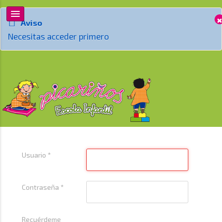
×
Aviso
Necesitas acceder primero
Usuario
*
Contraseña
*
Recuérdeme