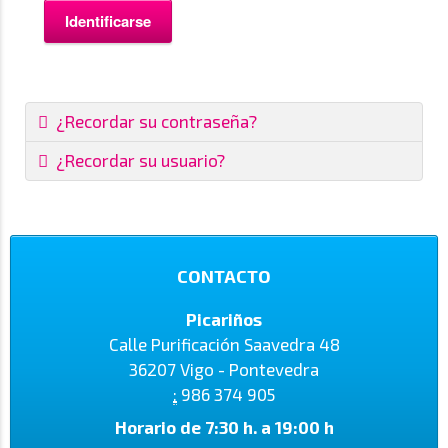
Identificarse
¿Recordar su contraseña?
¿Recordar su usuario?
CONTACTO
Picariños
Calle Purificación Saavedra 48
36207 Vigo - Pontevedra
:
986 374 905
Horario de 7:30 h. a 19:00 h