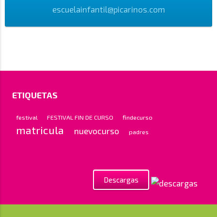
escuelainfantil@picarinos.com
ETIQUETAS
festival
FESTIVAL FIN DE CURSO
findecurso
matricula
nuevocurso
padres
Descargas