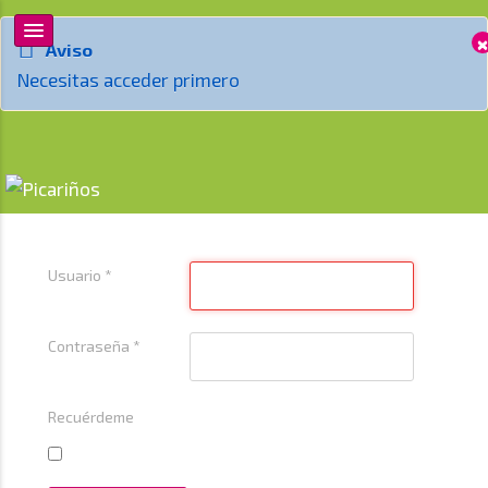
×
Aviso
Necesitas acceder primero
Usuario
*
Contraseña
*
Recuérdeme