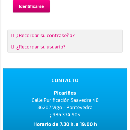
Identificarse
¿Recordar su contraseña?
¿Recordar su usuario?
CONTACTO
Picariños
Calle Purificación Saavedra 48
36207 Vigo - Pontevedra
:
986 374 905
Horario de 7:30 h. a 19:00 h