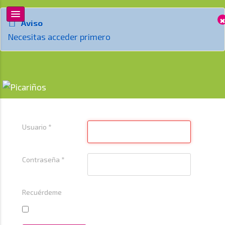
×
Aviso
Necesitas acceder primero
Usuario
*
Contraseña
*
Recuérdeme