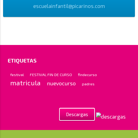
escuelainfantil@picarinos.com
ETIQUETAS
festival
FESTIVAL FIN DE CURSO
findecurso
matricula
nuevocurso
padres
Descargas